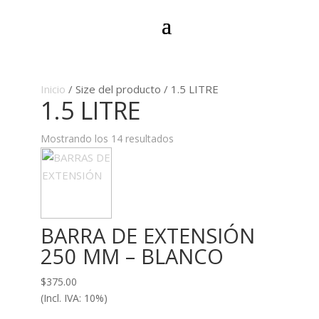
Inicio
/ Size del producto / 1.5 LITRE
1.5 LITRE
Ordenado
Mostrando los 14 resultados
por
los
últimos
BARRA DE EXTENSIÓN
250 MM – BLANCO
$
375.00
(Incl. IVA: 10%)